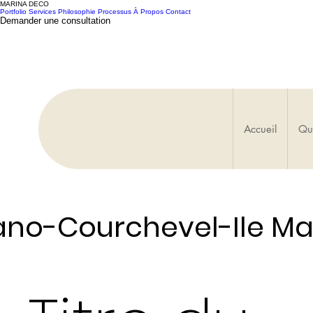
MARINA DECO
Portfolio
Services
Philosophie
Processus
À Propos
Contact
Demander une consultation
Accueil
Qui
no-Courchevel-Ile Ma